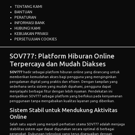
TENTANG KAMI
BANTUAN
PERATURAN
INFORMASI BANK
HUBUNGI KAMI
KEBIJAKAN PRIVASI
PERSETUJUAN COOKIES
SOV777: Platform Hiburan Online
Terpercaya dan Mudah Diakses
SOV777
hadir sebagai platform hiburan online yang dirancang untuk
memberikan kemudahan akses bagi pengguna yang menginginkan
pengalaman digital yang praktis dan efisien. Dengan tampilan yang
sederhana serta sistem yang mudah dipahami, pengguna dapat
menjelajahi berbagai fitur dengan lebih nyaman. Pendekatan ini
menjadikan SOV777 sebagai platform yang berfokus pada kenyamanan
penggunaan tanpa mengabaikan kualitas layanan yang diberikan.
Sistem Stabil untuk Mendukung Aktivitas
Online
Salah satu aspek yang menjadi perhatian utama SOV777 adalah menjaga
stabilitas sistem agar dapat digunakan secara optimal di berbagai
perangkat. Dukungan teknologi yang terus disesuaikan dengan