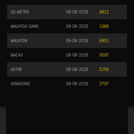
SG METRO
08-08-2026
4821
MALAYSIA SIANG
08-08-2026
1986
MALAYSIA
08-08-2026
6851
MACAU
08-08-2026
9097
QATAR
08-08-2026
5256
HONGKONG
08-08-2026
2797