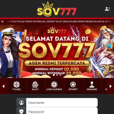
7 | DEPOSIT PULSA TANPA POTONGAN | DEPOSIT KILAT DENGAN QRIS ONPAY PROSES DALAM 30 DETIK
TOGEL
SLOT
LIVE CASINO
SPORT
ARCADE
SABU