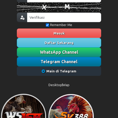
Remember Me
Masuk
Daftar Sekarang
WhatsApp Channel
Telegram Channel
Main di Telegram
Desktop
Wap