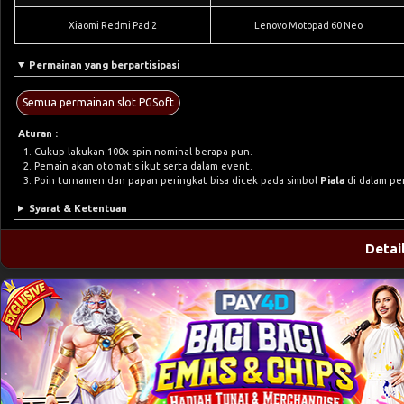
Xiaomi Redmi Pad 2
Lenovo Motopad 60 Neo
Permainan yang berpartisipasi
Semua permainan slot PGSoft
Aturan :
Cukup lakukan 100x spin nominal berapa pun.
Pemain akan otomatis ikut serta dalam event.
Poin turnamen dan papan peringkat bisa dicek pada simbol
Piala
di dalam pe
Syarat & Ketentuan
Detai