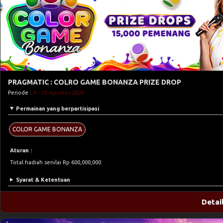
PRAGMATIC : COLRO GAME BONANZA PRIZE DROP
Periode :
6 - 23 Agustus 2026
Permainan yang berpartisipasi
COLOR GAME BONANZA
Aturan :
Total hadiah senilai Rp 600,000,000.
Syarat & Ketentuan
Detai