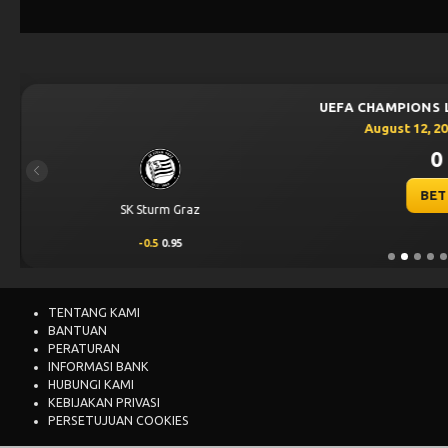
UEFA CHAMPIONS 
August 12, 20
0 
Previous
BET
SK Sturm Graz
-0.5
0.95
TENTANG KAMI
BANTUAN
PERATURAN
INFORMASI BANK
HUBUNGI KAMI
KEBIJAKAN PRIVASI
PERSETUJUAN COOKIES