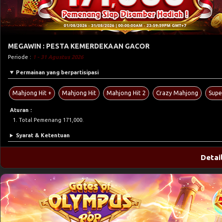
MEGAWIN : PESTA KEMERDEKAAN GACOR
Periode :
1 - 31 Agustus 2026
Permainan yang berpartisipasi
Mahjong Hit +
Mahjong Hit
Mahjong Hit 2
Crazy Mahjong
Supe
Aturan :
Total Pemenang 171,000.
Syarat & Ketentuan
Detai