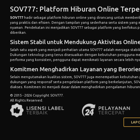
SOV777: Platform Hiburan Online Terpe
SOV777
hadir sebagai platform hiburan online yang dirancang untuk membe
yang praktis dan efisien. Dengan tampilan yang sederhana serta sistem yang
nyaman. Pendekatan ini menjadikan SOV777 sebagai platform yang berfokus
diberikan.
Sistem Stabil untuk Mendukung Aktivitas Onlin
Salah satu aspek yang menjadi perhatian utama SOV777 adalah menjaga stabili
Dukungan teknologi yang terus disesuaikan dengan kebutuhan pengguna mem
performa yang konsisten, pengguna dapat menikmati layanan secara lebih n
Komitmen Menghadirkan Layanan yang Berorie
Selain mengutamakan kualitas sistem, SOV777 juga menempatkan kebutuhan
dukungan yang responsif serta pengelolaan platform yang berkelanjutan, SO
diakses. Komitmen ini menjadi dasar dalam menghadirkan pengalaman hibura
© 2015 - 2026 Copyright SOV777.
All Rights Reserved.
LAPO